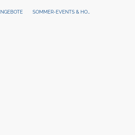
NGEBOTE
SOMMER-EVENTS & HOCHZEITEN
iteten Gerichten bis hin zu
en und kreieren saisonale
zu schenken.
olt, ist das Herzstück