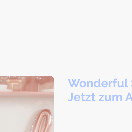
Wonderful 
Jetzt zum 
Hier trifft italienisches Leb
Unsere Shirts, Hoodies, Swea
sind mehr als nur Merch – sie