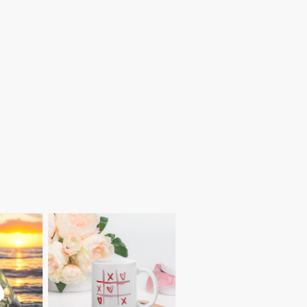
en, sondern auch pure
ccessoires
, inspiriert von
eistern.
ung an unvergessliche
derful Streetfood Feeling