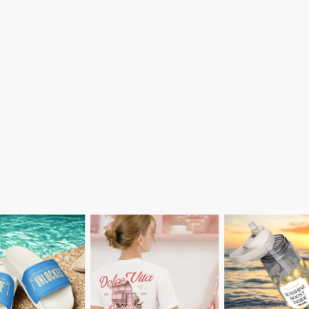
armanter Hingucker, der nicht nur köstliches Ess
önnt ihr jetzt mit nach Hause nehmen:
ch Shop
findet ihr liebevoll designte
Fashion & A
n Abenteuern und der Freude, Menschen zu beg
vent, als besonderes Geschenk oder als Erinner
ure Lieblingsstücke und holt euch ein Stück Won