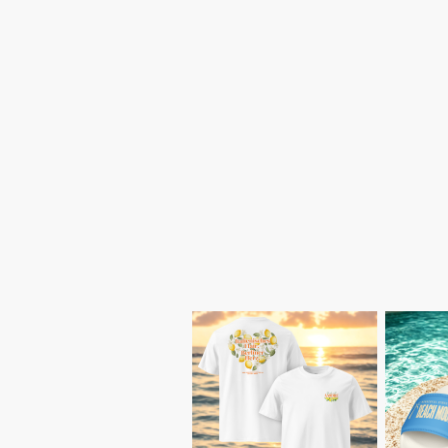
unseres Caterings – ein ch
Lebensfreude bringt.
Und genau dieses Gefühl k
In unserem
Wonderful Mer
unserem Foodtruck, unsere
🧡 Perfekt für euer Team-E
Momente – entdeckt jetzt e
nach Hause!