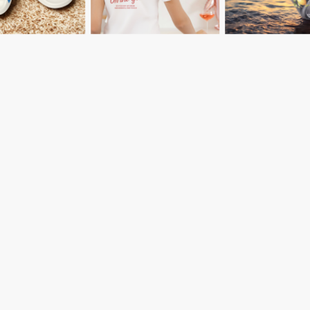
 ein in unseren Merch
e dein neues Lieblingss