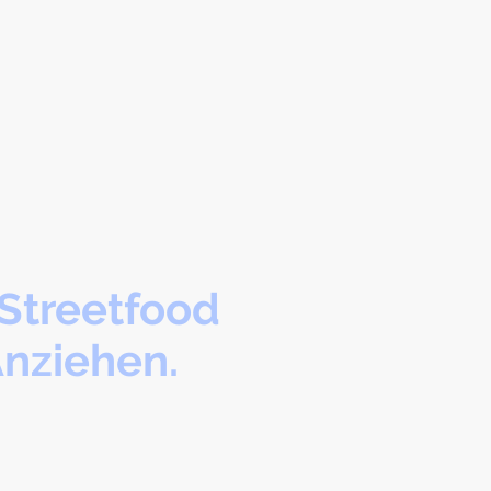
Streetfood
Anziehen.
ensgefühl auf Berliner Herz.
ter, Schürzen und Accessoires
 sind ein Statement für Genuss,