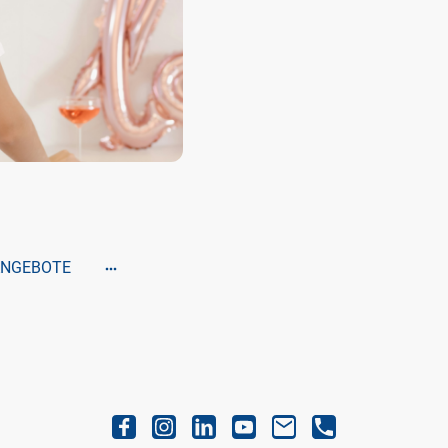
Leidenschaft und gute Vibes.
Echt, hochwertig und mit Lieb
Besondere leben und lieben.
Be wonderful – every day.
NGEBOTE