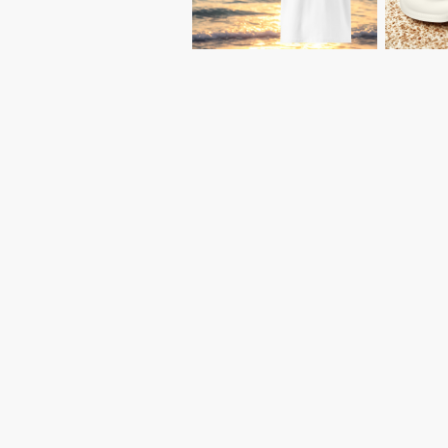
Tauche
find