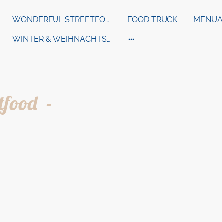
WONDERFUL STREETFOOD
FOOD TRUCK
MENÜA
WINTER & WEIHNACHTS CATERING
tfood -
Merch Shop
il ganz viel Herzblut – von unseren frisch zubere
 Merch
!
 wir mit Leidenschaft, verwenden regionale Zutat
acht sind, um euch ein Stück Streetfood-Glück 
lassic Ape
, direkt aus Bella Italia nach Berlin geh