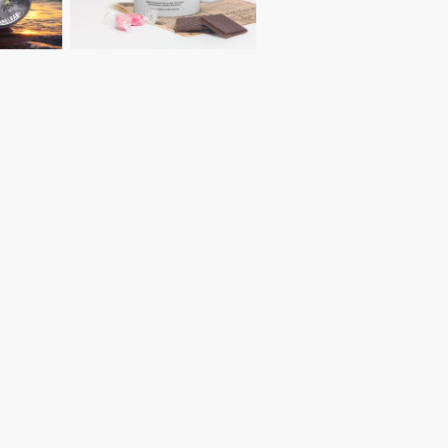
-Shop –
tück!