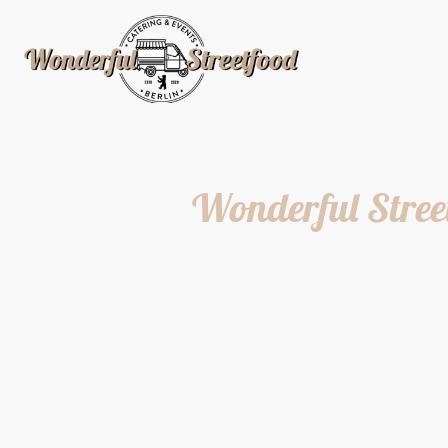
Wonderful Stree
Bei uns steckt in jedem Deta
unserem neuen
Wonderful
Als Familienbetrieb kochen
Rezepte, die mit Liebe gem
Unsere echte italienische
C